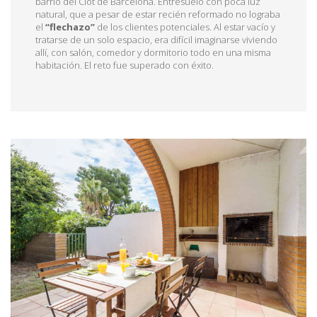
barrio del Clot de Barcelona. Entresuelo con poca luz
natural, que a pesar de estar recién reformado no lograba
el
“flechazo”
de los clientes potenciales. Al estar vacío y
tratarse de un solo espacio, era difícil imaginarse viviendo
allí, con salón, comedor y dormitorio todo en una misma
habitación. El reto fue superado con éxito.