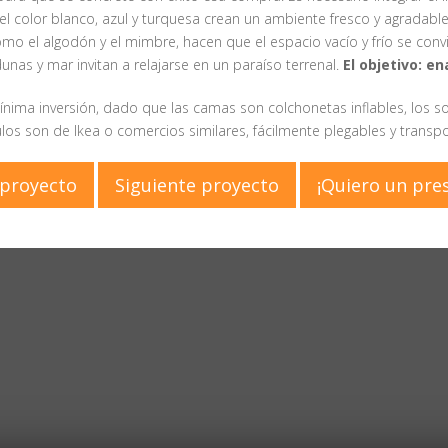
el color blanco, azul y turquesa crean un ambiente fresco y agradable
omo el algodón y el mimbre, hacen que el espacio vacío y frío se conv
nas y mar invitan a relajarse en un paraíso terrenal.
El objetivo: en
ínima inversión, dado que las camas son colchonetas inflables, los so
ulos son de Ikea o comercios similares, fácilmente plegables y transpo
 proyecto
Siguiente proyecto
¡Quiero un pre