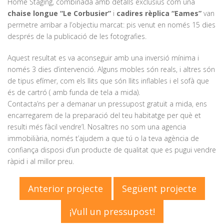
Home Staging, combinada amb detalls exclusius com una
chaise longue “Le Corbusier”
i
cadires rèplica “Eames”
van
permetre arribar a l’objectiu marcat: pis venut en només 15 dies
després de la publicació de les fotografies.
Aquest resultat es va aconseguir amb una inversió mínima i
només 3 dies d’intervenció. Alguns mobles són reals, i altres són
de tipus efímer, com els llits que són llits inflables i el sofà que
és de cartró ( amb funda de tela a mida).
Contacta’ns per a demanar un pressupost gratuït a mida, ens
encarregarem de la preparació del teu habitatge per què et
resulti més fàcil vendre’l. Nosaltres no som una agencia
immobiliària, només t’ajudem a que tú o la teva agència de
confiança disposi d’un producte de qualitat que es pugui vendre
ràpid i al millor preu.
Anterior projecte
Següent projecte
¡Vull un pressupost!