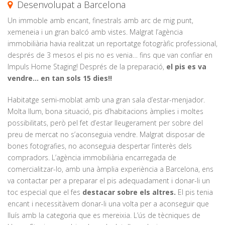
Desenvolupat a Barcelona
Un immoble amb encant, finestrals amb arc de mig punt,
xemeneia i un gran balcó amb vistes. Malgrat l’agència
immobiliària havia realitzat un reportatge fotogràfic professional,
després de 3 mesos el pis no es venia… fins que van confiar en
Impuls Home Staging! Després de la preparació,
el pis es va
vendre… en tan sols 15 dies!!
Habitatge semi-moblat amb una gran sala d’estar-menjador.
Molta llum, bona situació, pis d’habitacions àmplies i moltes
possibilitats, però pel fet d’estar lleugerament per sobre del
preu de mercat no s’aconseguia vendre. Malgrat disposar de
bones fotografies, no aconseguia despertar l’interès dels
compradors. L’agència immobiliària encarregada de
comercialitzar-lo, amb una àmplia experiència a Barcelona, ens
va contactar per a preparar el pis adequadament i donar-li un
toc especial que el fes
destacar sobre els altres.
El pis tenia
encant i necessitàvem donar-li una volta per a aconseguir que
lluís amb la categoria que es mereixia. L’ús de tècniques de