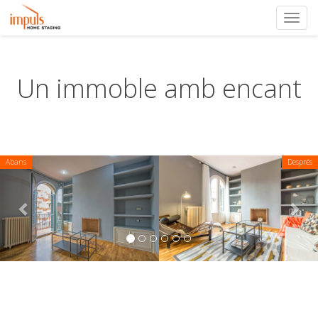
Toggl
navig
Un immoble amb encant
Abans
Previous
Després
Nex