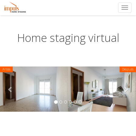
Toggl
navig
Home staging virtual
Antes
Previous
Después
Nex