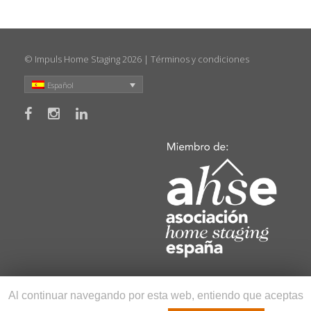
© Impuls Home Staging 2026 |
Términos y condiciones
Español
Al continuar navegando por esta web, entiendo que aceptas
Home staging virtual